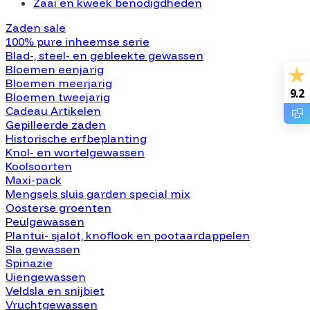
Zaai en kweek benodigdheden
Zaden sale
100% pure inheemse serie
Blad-, steel- en gebleekte gewassen
Bloemen eenjarig
Bloemen meerjarig
9.2
Bloemen tweejarig
Cadeau Artikelen
Gepilleerde zaden
Historische erfbeplanting
Knol- en wortelgewassen
Koolsoorten
Maxi-pack
Mengsels sluis garden special mix
Oosterse groenten
Peulgewassen
Plantui- sjalot, knoflook en pootaardappelen
Sla gewassen
Spinazie
Uiengewassen
Veldsla en snijbiet
Vruchtgewassen